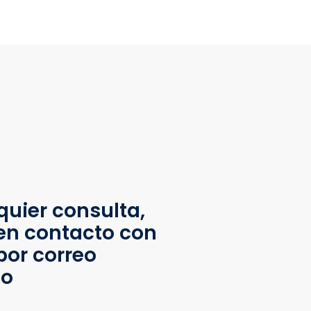
quier consulta,
en contacto con
por correo
co