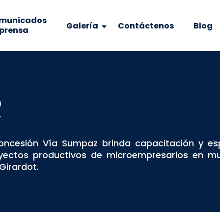
municados
Galería
Contáctenos
Blog
 prensa
R
oncesión Vía Sumpaz brinda capacitación y es
royectos productivos de microempresarios en mu
Girardot.