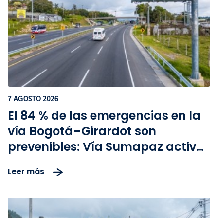
7 AGOSTO 2026
El 84 % de las emergencias en la
vía Bogotá–Girardot son
prevenibles: Vía Sumapaz activa
plan especial para el puente de
Leer más
la Batalla de Boyacá