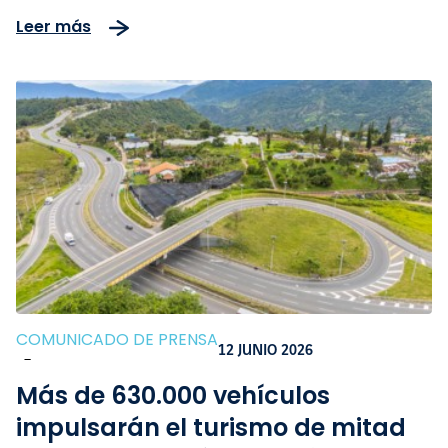
los fines de semana turísticos
Leer más
más importantes del año
COMUNICADO DE PRENSA
12 JUNIO 2026
-
Más de 630.000 vehículos
impulsarán el turismo de mitad