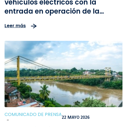
vehículos eléctricos con la
entrada en operación de la
primera grúa eléctrica del
Leer más
corredor
COMUNICADO DE PRENSA
22 MAYO 2026
-