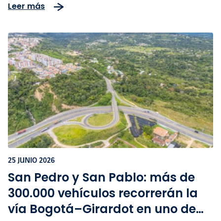
Leer más
Sumapaz lideran siembra
simbólica de frailejones
25 JUNIO 2026
San Pedro y San Pablo: más de
300.000 vehículos recorrerán la
vía Bogotá–Girardot en uno de