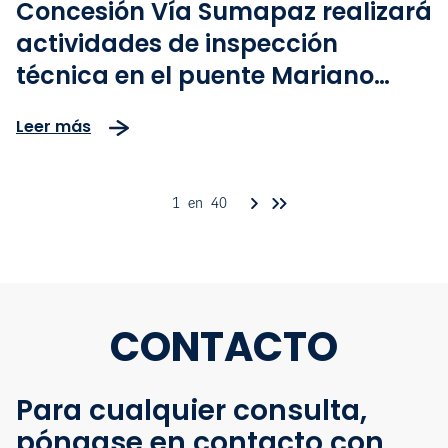
Concesión Vía Sumapaz realizará
actividades de inspección
técnica en el puente Mariano
Ospina Pérez entre Flandes y
Leer más
Girardot
1 en 40
CONTACTO
Para cualquier consulta,
póngase en contacto con