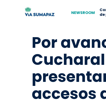
Co
NEWSROOM
de
Por avanc
Cucharal
presenta
accesos 