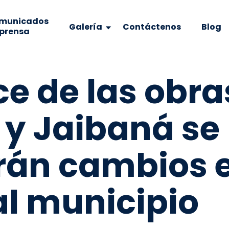
municados
Galería
Contáctenos
Blog
 prensa
e de las obra
 y Jaibaná se
rán cambios e
al municipio