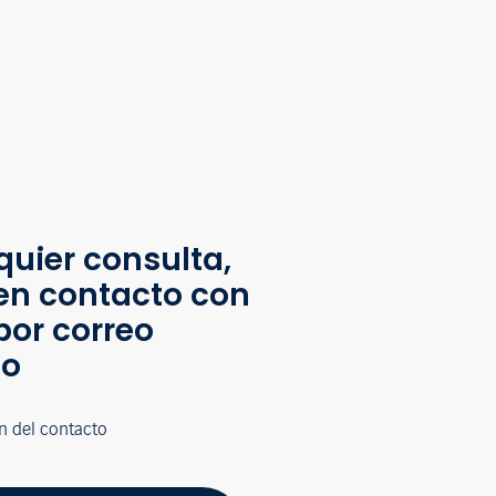
quier consulta,
en contacto con
por correo
co
n del contacto