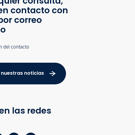
quier consulta,
en contacto con
por correo
co
n del contacto
 nuestras noticias
en las redes