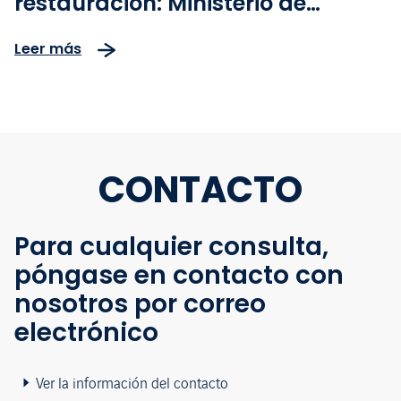
restauración: Ministerio de
Transporte, ANI, CCI y Vía
Leer más
Sumapaz lideran siembra
simbólica de frailejones
CONTACTO
Para cualquier consulta,
póngase en contacto con
nosotros por correo
electrónico
Ver la información del contacto