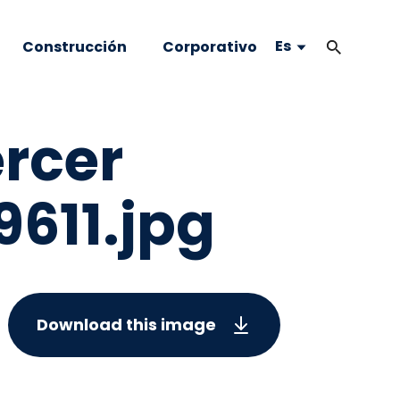
Es
Construcción
Corporativo
ercer
611.jpg
Download this image