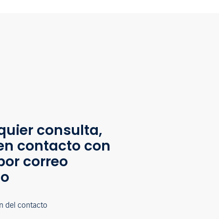
quier consulta,
en contacto con
por correo
co
n del contacto