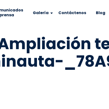
municados
Galería
Contáctenos
Blog
 prensa
 Ampliación t
hinauta-_78A9