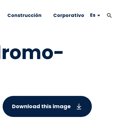
Es
Construcción
Corporativo
odromo-
Download this image