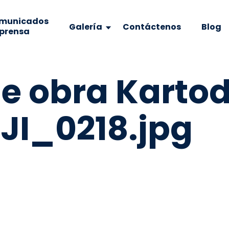
municados
Galería
Contáctenos
Blog
 prensa
 de obra Kart
JI_0218.jpg