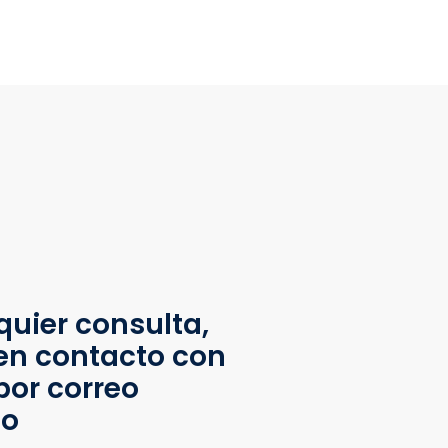
quier consulta,
en contacto con
por correo
co