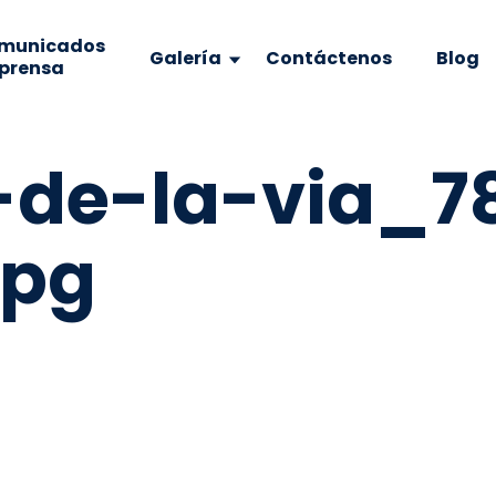
municados
Galería
Contáctenos
Blog
 prensa
-de-la-via_7
jpg