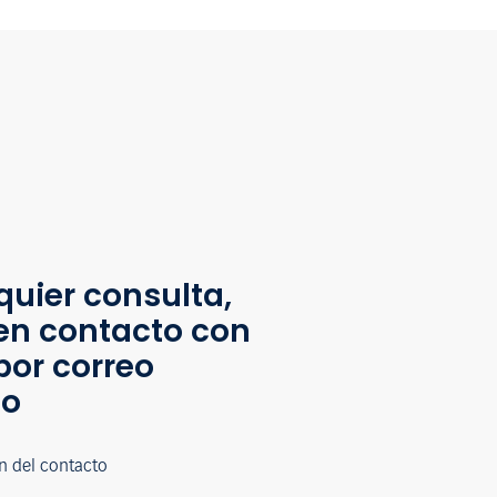
quier consulta,
en contacto con
por correo
co
n del contacto