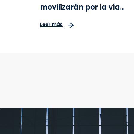
movilizarán por la vía
Bogotá–Girardot en
Leer más
festivos de junio