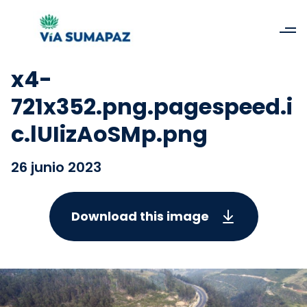
x4-
721x352.png.pagespeed.i
c.lUIizAoSMp.png
26 junio 2023
Download this image