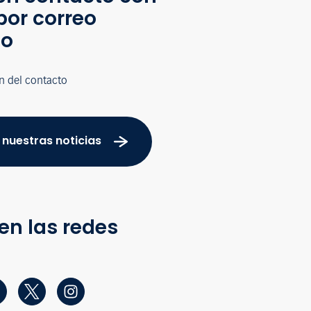
por correo
co
n del contacto
 nuestras noticias
en las redes