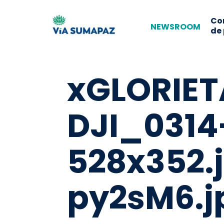
Co
NEWSROOM
de
xGLORIE
DJI_0314
528x352.
py2sM6.j