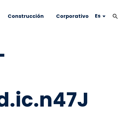
Es
Construcción
Corporativo
-
.ic.n47J