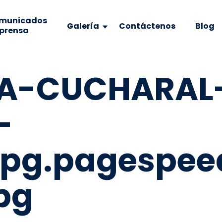
municados
Galería
Contáctenos
Blog
 prensa
TA-CUCHARAL
-
jpg.pagespeed
pg