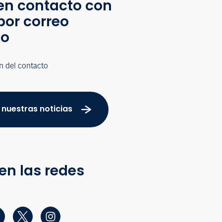
en contacto con
por correo
co
n del contacto
 nuestras noticias
en las redes