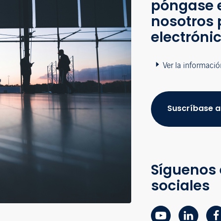
póngase 
nosotros 
electróni
Ver la informació
Suscríbase a
Síguenos 
sociales