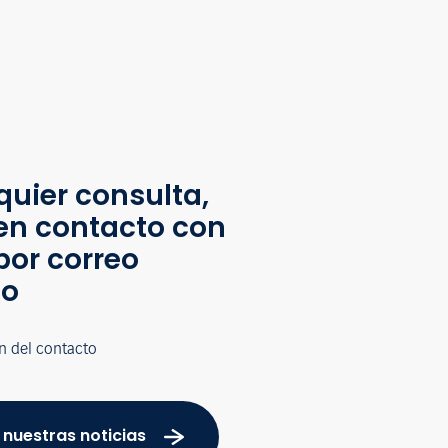
quier consulta,
en contacto con
por correo
co
n del contacto
 nuestras noticias