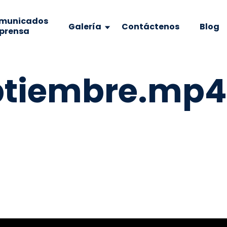
municados
Galería
Contáctenos
Blog
 prensa
ptiembre.mp4