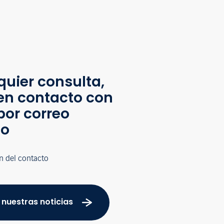
quier consulta,
en contacto con
por correo
co
n del contacto
 nuestras noticias