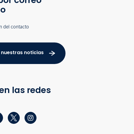
por correo
co
n del contacto
 nuestras noticias
en las redes