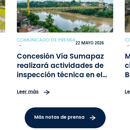
COMUNICADO DE PRENSA
C
22 MAYO 2026
-
-
Concesión Vía Sumapaz
M
realizará actividades de
c
inspección técnica en el
B
puente Mariano Ospina
p
Leer más
L
Pérez entre Flandes y
c
Girardot
m
Más notas de prensa