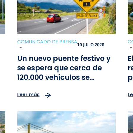
COMUNICADO DE PRENSA
C
10 JULIO 2026
-
-
Un nuevo puente festivo y
E
se espera que cerca de
r
120.000 vehículos se
p
movilicen por la vía
M
Leer más
L
Bogotá–Girardot
A
l
d