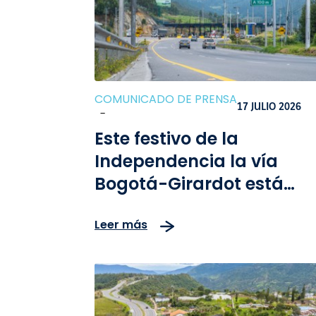
COMUNICADO DE PRENSA
17 JULIO 2026
-
Este festivo de la
Independencia la vía
Bogotá-Girardot está
lista. ¿Tu vehículo
Leer más
también?