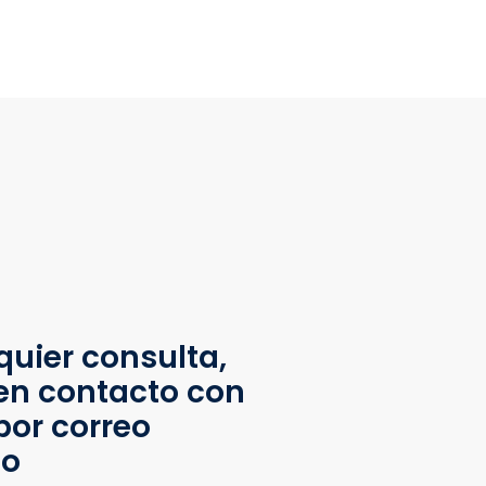
quier consulta,
en contacto con
por correo
co