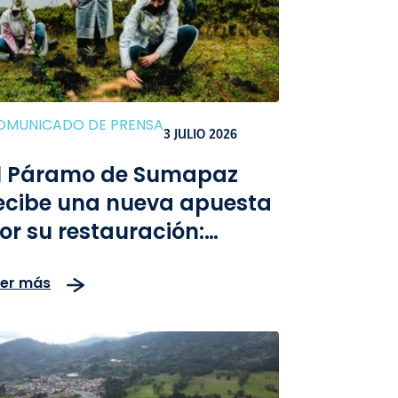
OMUNICADO DE PRENSA
3 JULIO 2026
l Páramo de Sumapaz
ecibe una nueva apuesta
or su restauración:
inisterio de Transporte,
eer más
NI, CCI y Vía Sumapaz
ideran siembra simbólica
e frailejones