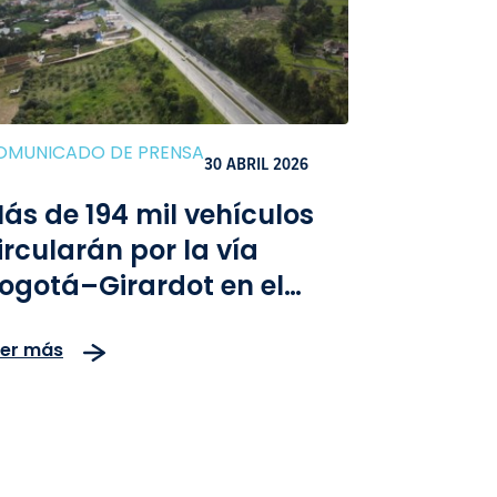
OMUNICADO DE PRENSA
30 ABRIL 2026
ás de 194 mil vehículos
ircularán por la vía
ogotá–Girardot en el
uente del Día del Trabajo,
eer más
on operación reforzada y
onitoreo en tiempo real