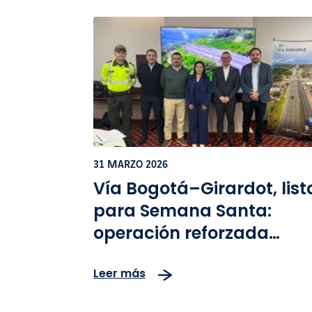
31 MARZO 2026
Vía Bogotá–Girardot, list
para Semana Santa:
operación reforzada
acompañará la
Leer más
movilización de más de
650 mil vehículos