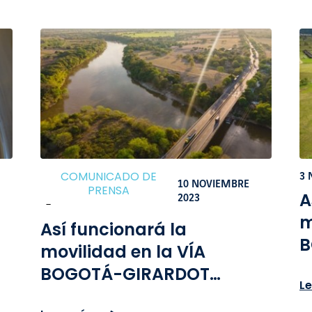
h
v
C
COMUNICADO DE
3 
10 NOVIEMBRE
PRENSA
A
2023
-
m
Así funcionará la
B
movilidad en la VÍA
d
BOGOTÁ-GIRARDOT
L
p
durante el puente festivo
T