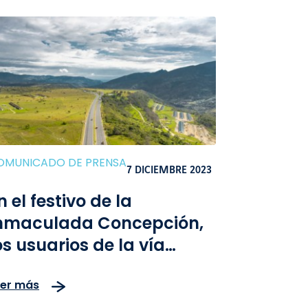
OMUNICADO DE PRENSA
7 DICIEMBRE 2023
n el festivo de la
nmaculada Concepción,
os usuarios de la vía
ogotá-Girardot cuentan
eer más
on 16km de tercer carril