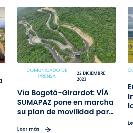
COMUNICADO DE
C
22 DICIEMBRE
PRENSA
-
a
2023
-
E
Vía Bogotá-Girardot: VÍA
I
SUMAPAZ pone en marcha
l
su plan de movilidad para
B
la temporada de Navidad
L
c
Leer más
y Año Nuevo