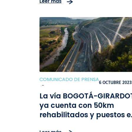
Leer más
Sumapaz el 28, 29, 30 de
noviembre y 5 de
diciembre
COMUNICADO DE PRENSA
6 OCTUBRE 2023
-
La vía BOGOTÁ-GIRARDO
ya cuenta con 50km
rehabilitados y puestos e
operación para este fin d