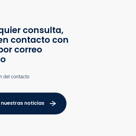
quier consulta,
en contacto con
por correo
co
n del contacto
 nuestras noticias