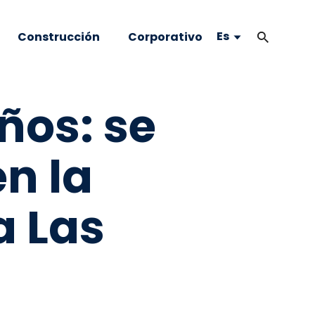
Es
Construcción
Corporativo
ños: se
n la
a Las