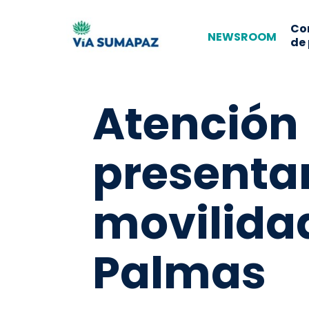
Co
NEWSROOM
de
Atención
presenta
movilidad
Palmas