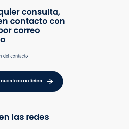
quier consulta,
en contacto con
por correo
co
n del contacto
 nuestras noticias
en las redes