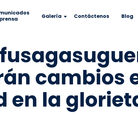
municados
Galería
Contáctenos
Blog
 prensa
 fusagasugue
rán cambios e
 en la gloriet