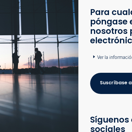
Para cual
póngase 
nosotros 
electróni
Ver la informació
Suscríbase a
Síguenos 
sociales