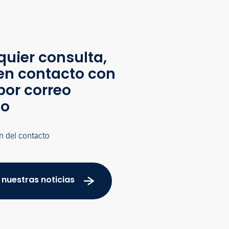
quier consulta,
en contacto con
por correo
co
n del contacto
 nuestras noticias