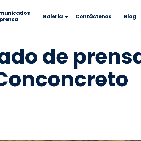
municados
Galería
Contáctenos
Blog
 prensa
do de prensa
Conconcreto