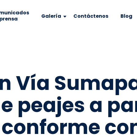
municados
Galería
Contáctenos
Blog
 prensa
n Vía Sumapa
de peajes a par
 conforme con