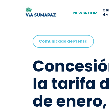
Co
NEWSROOM
de
Comunicado de Prensa
Concesió
la tarifa 
de enero,