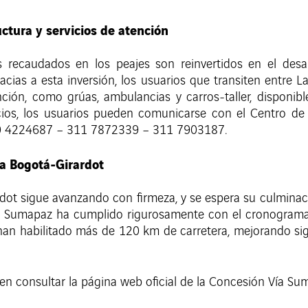
ctura y servicios de atención
s recaudados en los peajes son reinvertidos en el desar
acias a esta inversión, los usuarios que transiten entre L
ción, como grúas, ambulancias y carros-taller, disponible
cios, los usuarios pueden comunicarse con el Centro de 
10 4224687 – 311 7872339 – 311 7903187.
ía Bogotá-Girardot
dot sigue avanzando con firmeza, y se espera su culmina
ía Sumapaz ha cumplido rigurosamente con el cronograma 
e han habilitado más de 120 km de carretera, mejorando si
en consultar la página web oficial de la Concesión Vía S