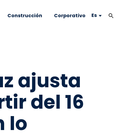
Es
Construcción
Corporativo
z ajusta
tir del 16
 lo