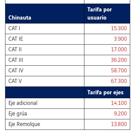
Tarifa por
Chinauta
usuario
CAT I
15.300
CAT IE
3.900
CAT II
17.000
CAT III
36.200
CAT IV
58.700
CAT V
67.300
Tarifa por ejes
Eje adicional
14.100
Eje grúa
9.200
Eje Remolque
13.800