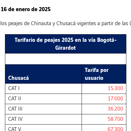
l 16 de enero de 2025
e los peajes de Chinauta y Chusacá vigentes a partir de la
Tarifario de peajes 2025 en la vía Bogotá-
Girardot
Tarifa por
Chusacá
usuario
CAT I
15.300
CAT II
17.000
CAT III
36.200
CAT IV
58.700
CAT V
67.300