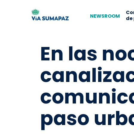
Co
NEWSROOM
de
En las noc
canalizac
comunicac
paso urb