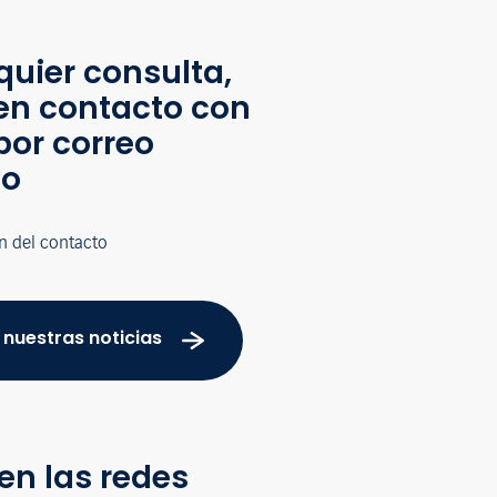
quier consulta,
en contacto con
por correo
co
n del contacto
 nuestras noticias
en las redes