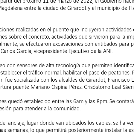
 partir del próximo 11 de marzo de 2022, el Gobierno nacio
Magdalena entre la ciudad de Girardot y el municipio de Fla
nciones realizadas en el puente que incluyeron actividade
nes sobre el concreto, actividades que sirvieron para la i
lmente, se efectuaron excavaciones con entibados para pos
 Carlos García, vicepresidente Ejecutivo de la ANI.
eo con sensores de alta tecnología que permiten identificar
ablecer el tráfico normal, habilitar el paso de peatones.
n fue socializada con los alcaldes de Girardot, Francisco 
ertura puente Mariano Ospina Pérez, Crisóstomo Leal Sáenz
tones quedó establecido entre las 6am y las 8pm. Se conta
cesión para atender a la comunidad.
 del anclaje, lugar donde van ubicados los cables, se ha ve
mas semanas, lo que permitirá posteriormente instalar la es