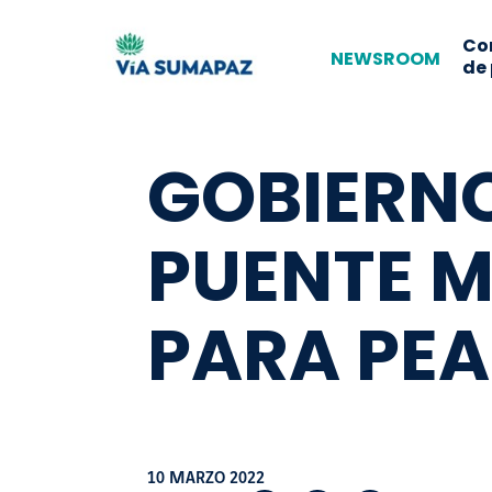
Co
NEWSROOM
de
GOBIERN
PUENTE M
PARA PE
10 MARZO 2022