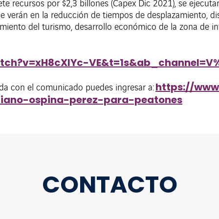
te recursos por $2,3 billones (Capex Dic 2021), se ejecut
se verán en la reducción de tiempos de desplazamiento, d
cimiento del turismo, desarrollo económico de la zona de i
atch?v=xH8cXlYc-VE&t=1s&ab_channel=
https://www
da con el comunicado puedes ingresar a:
iano-ospina-perez-para-peatones
CONTACTO