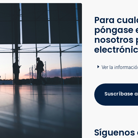
Para cual
póngase 
nosotros 
electróni
Ver la informació
Suscríbase a
Síguenos 