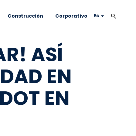
Es
Construcción
Corporativo
R! ASÍ
IDAD EN
RDOT EN