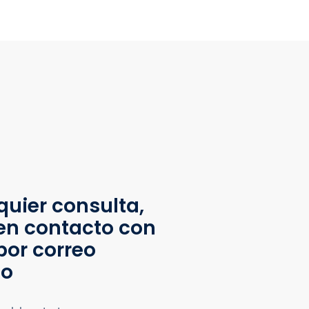
quier consulta,
en contacto con
por correo
co