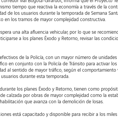
 corredor vial Bogotá-Girardot, informa que el Proyecto T
ismo tiempo que reactiva la economía a través de la cont
vilidad de los usuarios durante la temporada de Semana Santa
co en los tramos de mayor complejidad constructiva.
era una alta afluencia vehicular, por lo que se recomienda
iciparse a los planes Éxodo y Retorno, revisar las condic
 efectivos de la Policía, con un mayor número de unidades
ico en conjunto con la Policía de Tránsito para activar los
idad al sentido de mayor tráfico, según el comportamiento 
s usuarios durante esta temporada.
durante los planes Éxodo y Retorno, tienen como propósito 
 de calzada por obras de mayor complejidad como la estabi
ehabilitación que avanza con la demolición de losas.
iones está capacitado y disponible para recibir a los miles