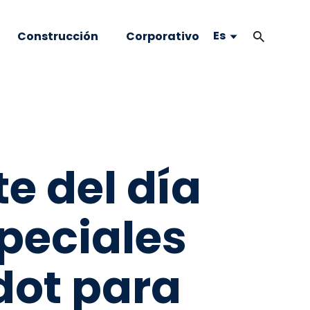
Es
Construcción
Corporativo
te del día
peciales
dot para