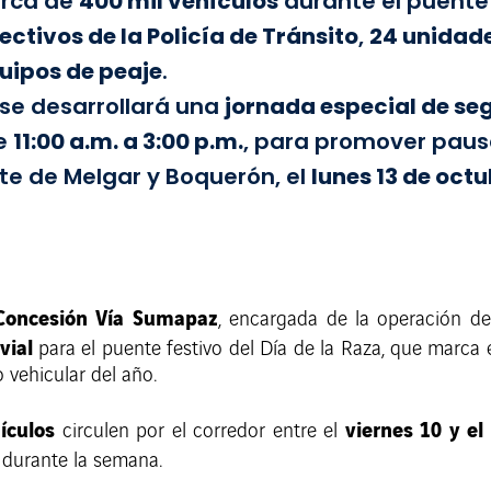
erca de
400 mil vehículos
durante el puente 
fectivos de la Policía de Tránsito
,
24 unidad
quipos de peaje
.
 se desarrollará una
jornada especial de seg
de
11:00 a.m. a 3:00 p.m.
, para promover paus
nte de Melgar y Boquerón, el
lunes 13 de oct
Concesión Vía Sumapaz
, encargada de la operación de
vial
para el puente festivo del Día de la Raza, que marca 
 vehicular del año.
ículos
viernes 10 y el
circulen por el corredor entre el
 durante la semana.