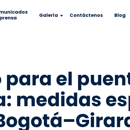
municados
Galería
Contáctenos
Blog
 prensa
o para el puen
a: medidas es
 Bogotá–Girar