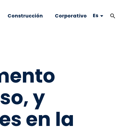
Es
Construcción
Corporativo
imento
so, y
es en la