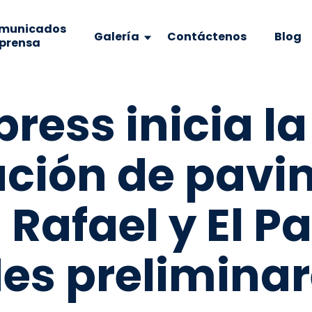
municados
Galería
Contáctenos
Blog
 prensa
press inicia la
tación de pav
 Rafael y El Pa
es preliminar