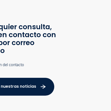
quier consulta,
en contacto con
por correo
co
n del contacto
 nuestras noticias