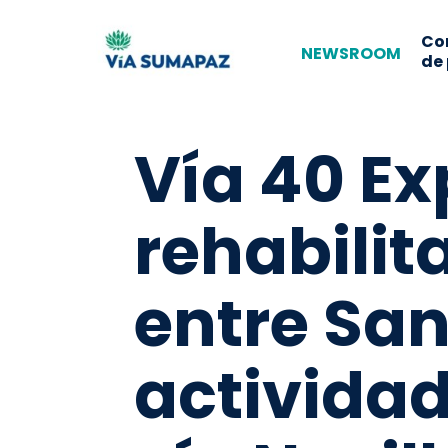
Co
NEWSROOM
de
Vía 40 Ex
rehabili
entre San
actividad