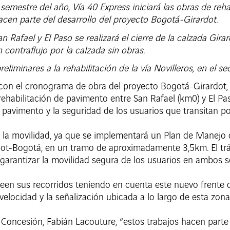
 semestre del año, Vía 40 Express iniciará las obras de reha
hacen parte del desarrollo del proyecto Bogotá-Girardot.
an Rafael y El Paso se realizará el cierre de la calzada Gi
contraflujo por la calzada sin obras.
reliminares a la rehabilitación de la vía Novilleros, en el 
on el cronograma de obra del proyecto Bogotá-Girardot, Ví
rehabilitación de pavimento entre San Rafael (km0) y El P
 pavimento y la seguridad de los usuarios que transitan por
 la movilidad, ya que se implementará un Plan de Manejo d
dot-Bogotá, en un tramo de aproximadamente 3,5km. El trá
 garantizar la movilidad segura de los usuarios en ambos se
een sus recorridos teniendo en cuenta este nuevo frente d
 velocidad y la señalización ubicada a lo largo de esta zona
a Concesión, Fabián Lacouture, “estos trabajos hacen pa