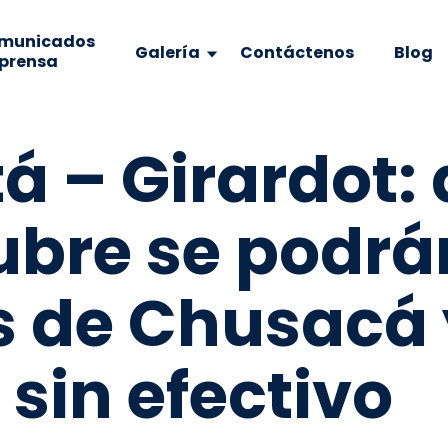
municados
Galería
Contáctenos
Blog
 prensa
á – Girardot: 
ubre se podr
s de Chusacá 
sin efectivo