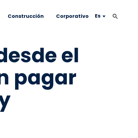
Es
Construcción
Corporativo
desde el
án pagar
y