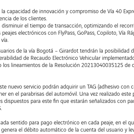
 la capacidad de innovación y compromiso de Vía 40 Expre
ncia de los clientes.
 disminuir el tiempo de transacción, optimizando el recorrid
s peajes electrónicos con FlyPass, GoPass, Copiloto, Vía R
vía.
suarios de la vía Bogotá – Girardot tendrán la posibilidad
perabilidad de Recaudo Electrónico Vehicular implementado
ajo los lineamientos de la Resolución 20213040035125 de 
ste nuevo servicio podrán adquirir un TAG (adhesivo con c
er en el parabrisas del automóvil. Una vez realizado este
les dispuestos para este fin que estarán señalizados con p
.
cada sentido para pago electrónico en cada peaje, en el q
genera el débito automático de la cuenta del usuario y lev