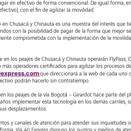
agar en efectivo de forma convencional. De igual forma, en
ctivo), con el fin de agilizar la movilidad.
 en Chusacá y Chinauta es una muestra del interés que tie
ridos con la posibilidad de pagar de la forma que mejor se
lmente comprometida con la implementación de la movilidad
e en los peajes de Chusacá y Chinauta operarán FlyPass, Go
o más operadores certificados para agilizar los procesos d
express.com
que direccionará a la web de cada uno 
ectivo podrán hacerlo sin contratiempo.
en los peajes de la vía Bogotá – Girardot hace parte del p
ños implementar esta tecnología en los demás carriles, si
 sus desplazamientos.
ntos y canales de atención para atender sus inquietudes 
 forma, Vía 40 Express dispuso los puntos y medios de ate