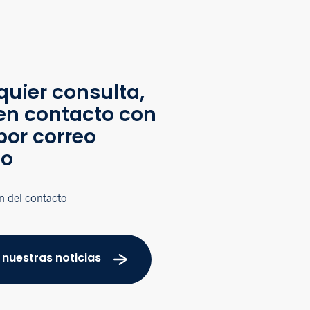
quier consulta,
en contacto con
por correo
co
n del contacto
 nuestras noticias