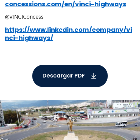
concessions.com/en/vinci-highways
@VINCIConcess
https://www.linkedin.com/company/vi
nci-highways/
Descargar PDF