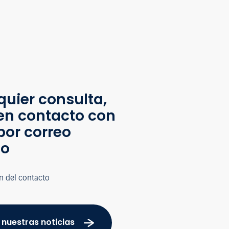
quier consulta,
en contacto con
por correo
co
n del contacto
 nuestras noticias