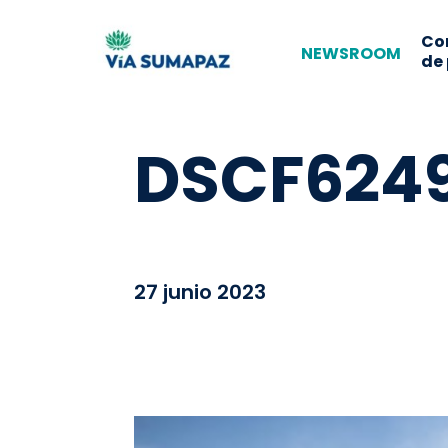
Co
NEWSROOM
de
DSCF6249
27 junio 2023