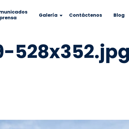
municados
Galería
Contáctenos
Blog
 prensa
-528x352.jp