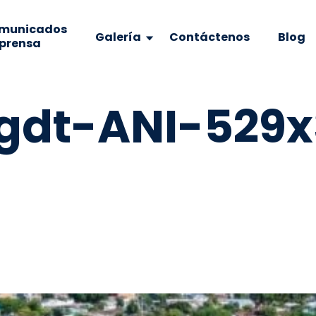
municados
Galería
Contáctenos
Blog
 prensa
-gdt-ANI-529x