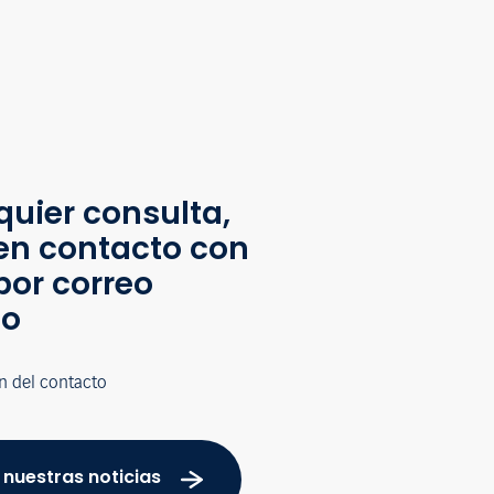
quier consulta,
en contacto con
por correo
co
n del contacto
 nuestras noticias