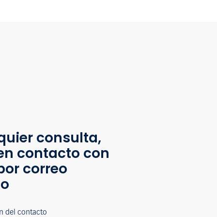
quier consulta,
en contacto con
por correo
co
n del contacto