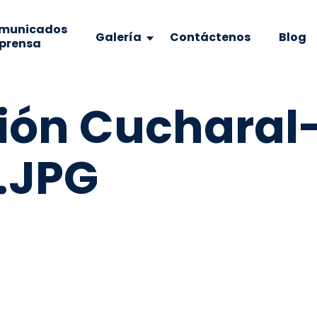
municados
Galería
Contáctenos
Blog
 prensa
ión Cucharal
.JPG