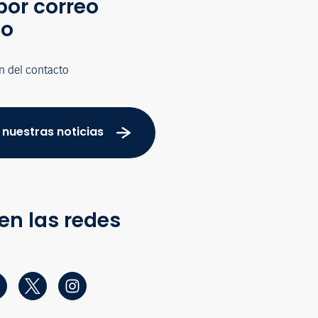
por correo
co
n del contacto
 nuestras noticias
en las redes