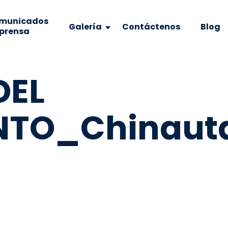
municados
Galería
Contáctenos
Blog
 prensa
DEL
TO_Chinauta