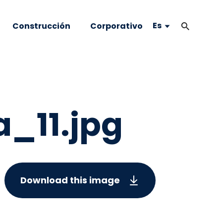
Es
Construcción
Corporativo
_11.jpg
Download this image