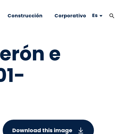
Es
Construcción
Corporativo
erón e
01-
Download this image