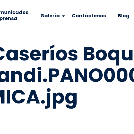
municados
Galería
Contáctenos
Blog
 prensa
Caseríos Boqu
Pandi.PANO00
ICA.jpg