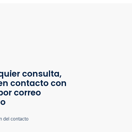
quier consulta,
en contacto con
por correo
co
n del contacto