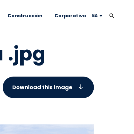
Es
Construcción
Corporativo
 .jpg
Download this image