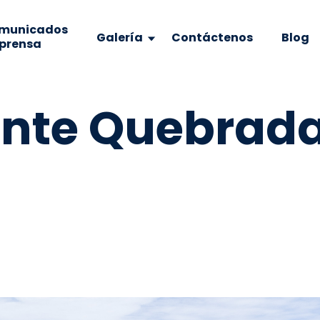
municados
Galería
Contáctenos
Blog
 prensa
ente Quebrada