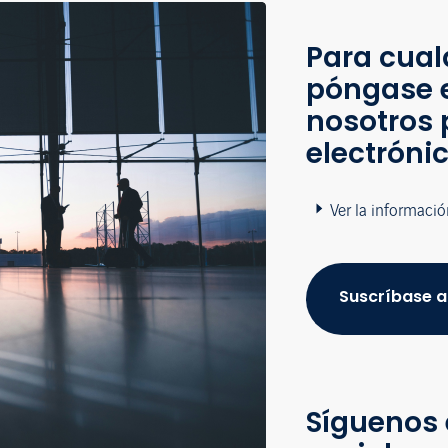
Para cual
póngase 
nosotros 
electróni
Ver la informació
Suscríbase a
Síguenos 