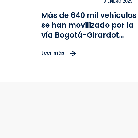
3 ENERO 2025
-
Más de 640 mil vehículos
se han movilizado por la
vía Bogotá-Girardot
durante la temporada d
Leer más
fin de año, que avanza c
más del 80% de las obras
completadas