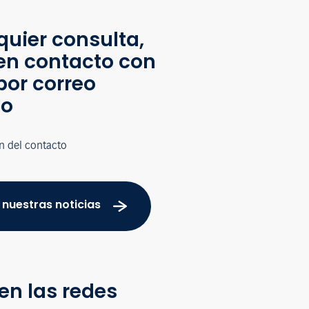
quier consulta,
en contacto con
por correo
co
n del contacto
 nuestras noticias
en las redes