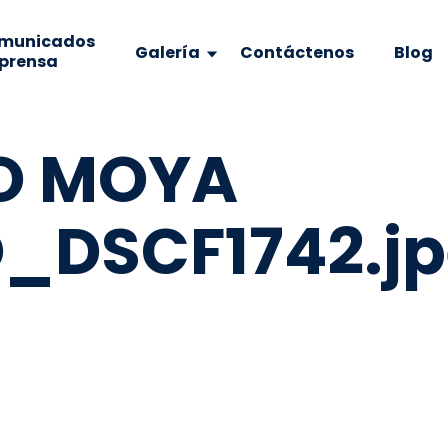
municados
Galería
Contáctenos
Blog
 prensa
O MOYA
_DSCF1742.j