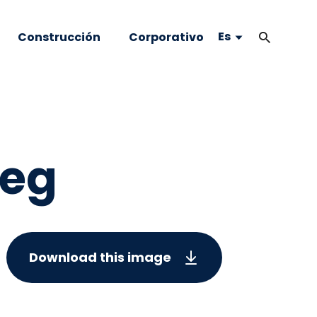
Es
Construcción
Corporativo
peg
Download this image