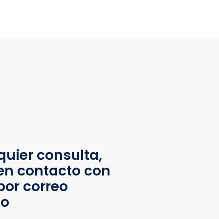
quier consulta,
en contacto con
por correo
co