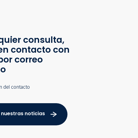
quier consulta,
en contacto con
por correo
co
n del contacto
 nuestras noticias