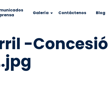
municados
Galería
Contáctenos
Blog
 prensa
rril -Concesió
.jpg