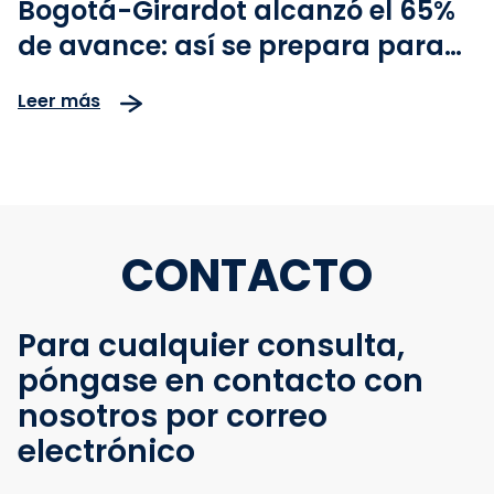
Bogotá-Girardot alcanzó el 65%
de avance: así se prepara para
recibir más de 200 mil viajeros
Leer más
durante el festivo de Todos los
Santos
CONTACTO
Para cualquier consulta,
póngase en contacto con
nosotros por correo
electrónico