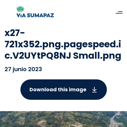
x27-
721x352.png.pagespeed.i
c.V2UYtPQ8NJ Small.png
27 junio 2023
Download this image