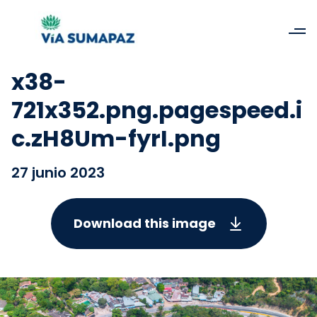
x38-
721x352.png.pagespeed.i
c.zH8Um-fyrI.png
27 junio 2023
Download this image