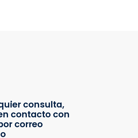
quier consulta,
en contacto con
por correo
co