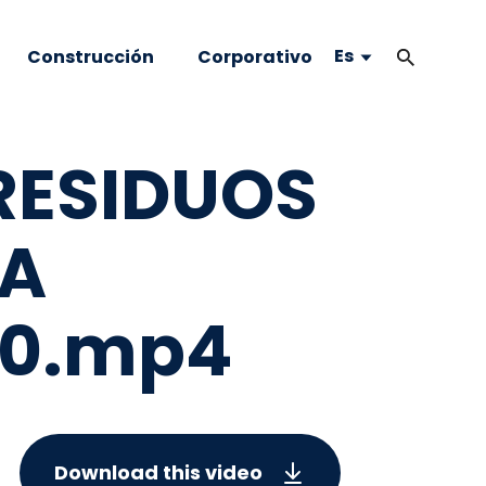
Es
Construcción
Corporativo
RESIDUOS
RA
40.mp4
Download this video