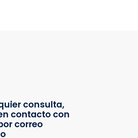
quier consulta,
en contacto con
por correo
co