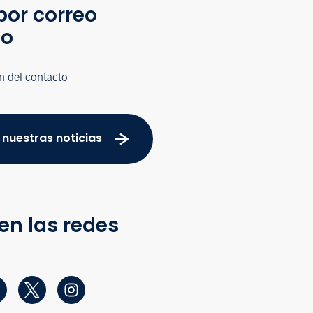
por correo
co
n del contacto
 nuestras noticias
en las redes