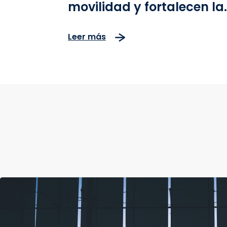
movilidad y fortalecen la
operación vial en el
Leer más
corredor Bogotá–Girardo