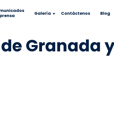
municados
Galería
Contáctenos
Blog
 prensa
 de Granada 