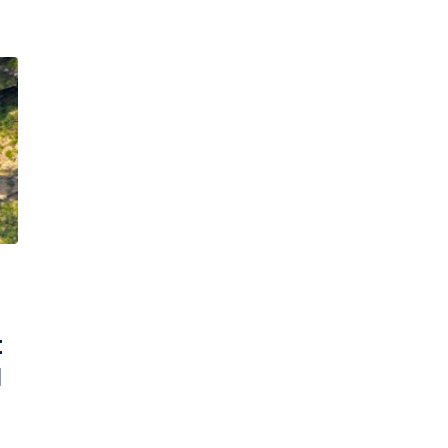
t
l
s