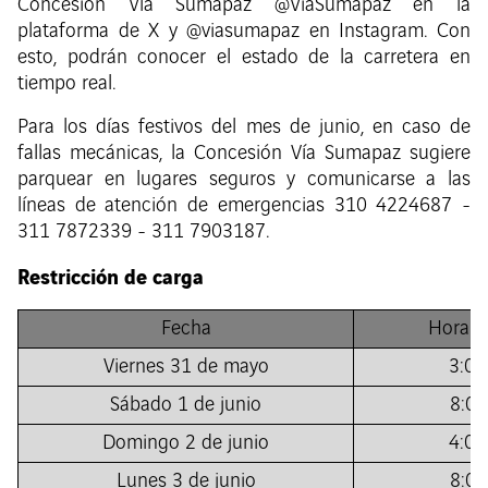
Concesión Vía Sumapaz @ViaSumapaz en la
plataforma de X y @viasumapaz en Instagram. Con
esto, podrán conocer el estado de la carretera en
tiempo real.
Para los días festivos del mes de junio, en caso de
fallas mecánicas, la Concesión Vía Sumapaz sugiere
parquear en lugares seguros y comunicarse a las
líneas de atención de emergencias 310 4224687 -
311 7872339 - 311 7903187.
Restricción de carga
Fecha
Hora de
Viernes 31 de mayo
3:00
Sábado 1 de junio
8:00
Domingo 2 de junio
4:00
Lunes 3 de junio
8:00