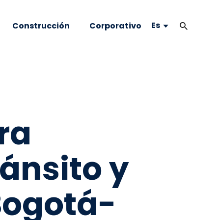
Es
Construcción
Corporativo
ra
ránsito y
 Bogotá-