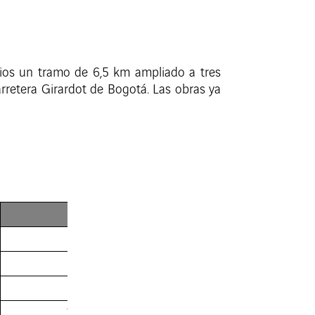
ios un tramo de 6,5 km ampliado a tres
arretera Girardot de Bogotá. Las obras ya
Hora final
10:00 p.m.
3:00 p.m.
11:00 p.m.
1:00 a.m. del martes 15 de octubre