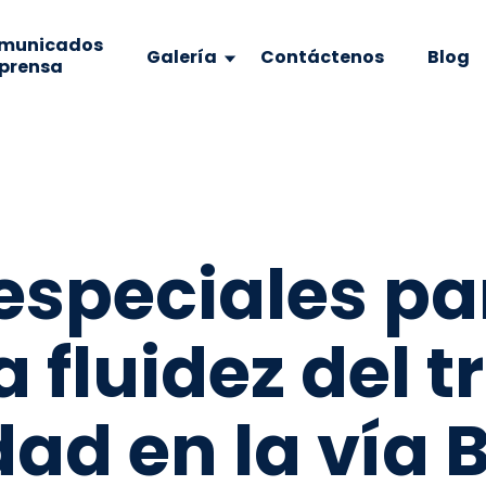
municados
Galería
Contáctenos
Blog
 prensa
especiales pa
 fluidez del t
dad en la vía