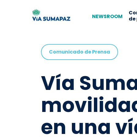
Co
NEWSROOM
de
Comunicado de Prensa
Vía Sumap
movilida
en una ví