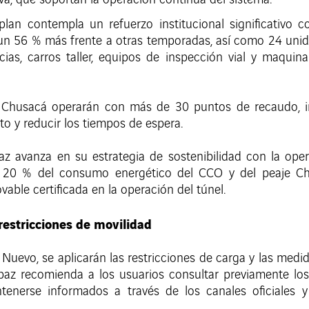
a, que soportan la operación continua del sistema.
plan contempla un refuerzo institucional significativo c
a un 56 % más frente a otras temporadas, así como 24 un
cias, carros taller, equipos de inspección vial y maquin
 Chusacá operarán con más de 30 puntos de recaudo, in
sito y reducir los tiempos de espera.
avanza en su estrategia de sostenibilidad con la opera
l 20 % del consumo energético del CCO y del peaje Chu
able certificada en la operación del túnel.
restricciones de movilidad
uevo, se aplicarán las restricciones de carga y las medida
az recomienda a los usuarios consultar previamente los 
enerse informados a través de los canales oficiales y