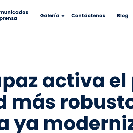
municados
Galería
Contáctenos
Blog
 prensa
az activa el 
d más robusto
a ya moderniz