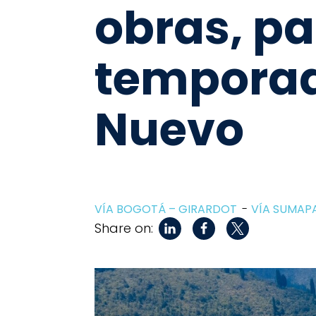
obras, pa
temporad
Nuevo
VÍA BOGOTÁ – GIRARDOT
VÍA SUMAP
Share on: