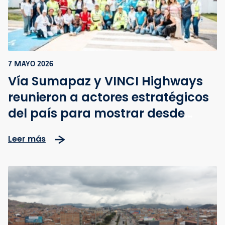
7 MAYO 2026
Vía Sumapaz y VINCI Highways
reunieron a actores estratégicos
del país para mostrar desde
adentro la operación del corredor
Leer más
vial Bogotá–Girardot